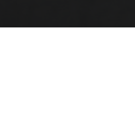
SHOP
PRADA
& OTHER STORIES
GANNI
4 725:-
1 300:-
4 049:-