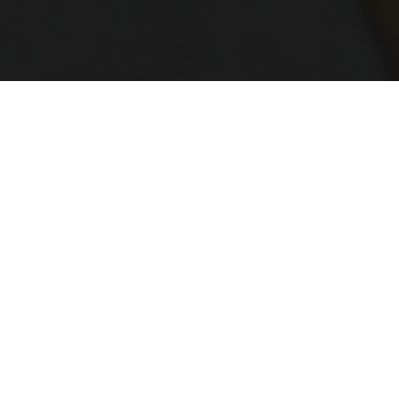
ARKET
& OTHER STORIES
450:-
890 :-