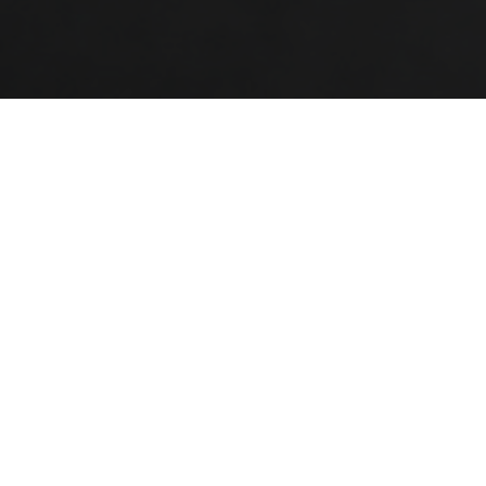
DAGMAR
FRAME
3 695:-
3 632:-