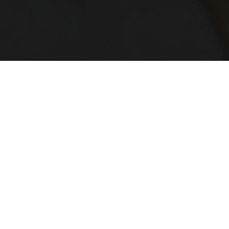
ARKET
& OTHER STORIES
450:-
890 :-