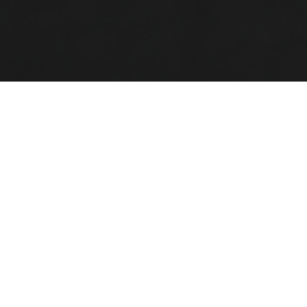
SHOP
PRADA
& OTHER STORIES
GANNI
4 725:-
1 300:-
4 049:-