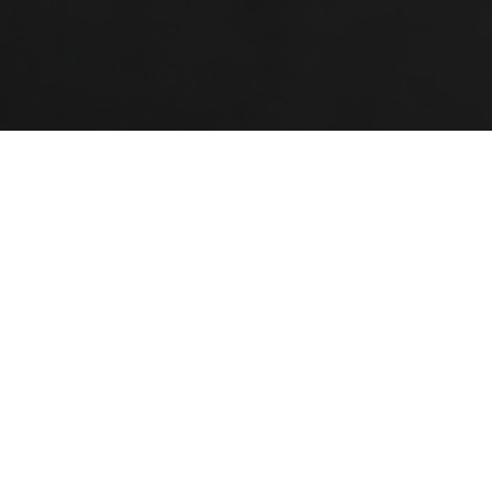
DAGMAR
FRAME
3 695:-
3 632:-