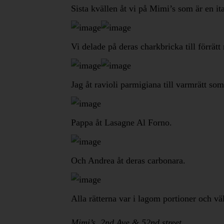
Sista kvällen åt vi på Mimi’s som är en it
Vi delade på deras charkbricka till förrät
Jag åt ravioli parmigiana till varmrätt so
Pappa åt Lasagne Al Forno.
Och Andrea åt deras carbonara.
Alla rätterna var i lagom portioner och vä
Mimi’s, 2nd Ave & 52nd street.