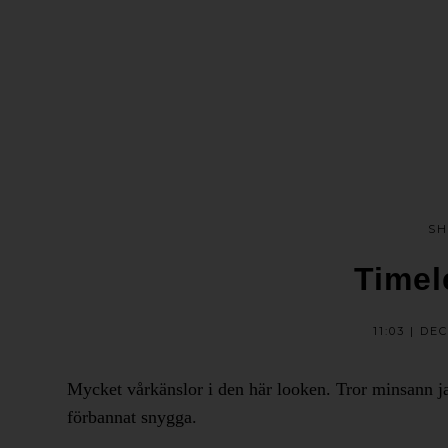
SH
Timel
11:03 | DE
Mycket vårkänslor i den här looken. Tror minsann
förbannat snygga.