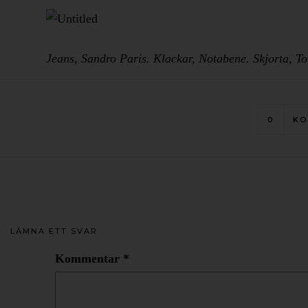
Jeans, Sandro Paris. Klackar, Notabene. Skjorta, T
0
KO
LÄMNA ETT SVAR
Kommentar
*