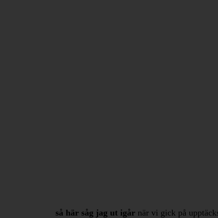
så här såg jag ut igår
när vi gick på upptäcks