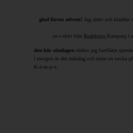
glad första advent!
Jag sitter och kladdar
en t-shirt från
Rodebjers
Kampanj i a
den här söndagen
tänker jag fortSätta spend
i morgon är det måndag och ännu en vecka på
​K-ä-m-p-a.