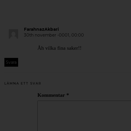
FarahnazAkbari
30th november -0001,
00:00
Åh vilka fina saker!!
Svara
LÄMNA ETT SVAR
Kommentar
*