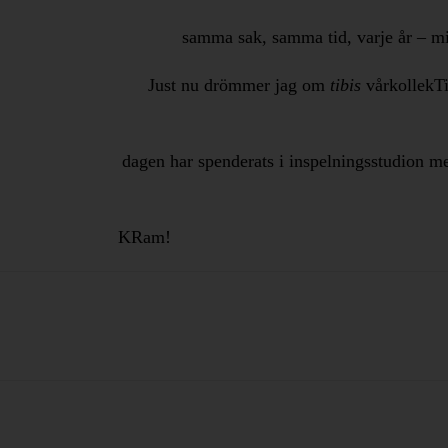
samma sak, samma tid, varje år – min
Just nu drömmer jag om
tibis
vårkollekTi
dagen har spenderats i inspelningsstudion me
KRam!