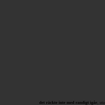
det räckte inte med randigt igår
, ut