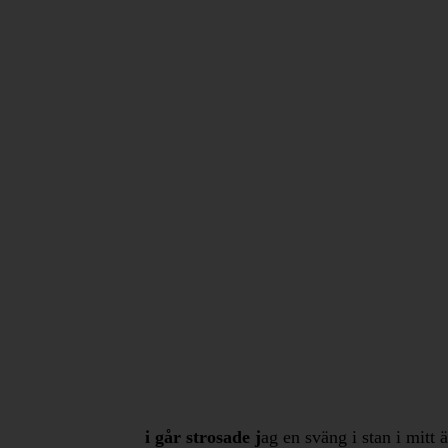
i går strosade j
ag en sväng i stan i mitt 