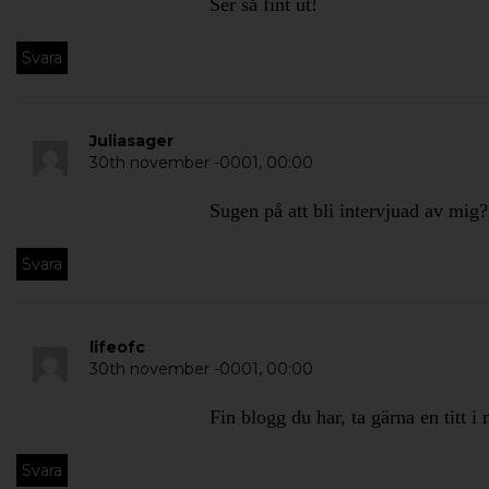
Ser så fint ut!
Svara
Juliasager
30th november -0001,
00:00
Sugen på att bli intervjuad av mig
Svara
lifeofc
30th november -0001,
00:00
Fin blogg du har, ta gärna en titt
Svara